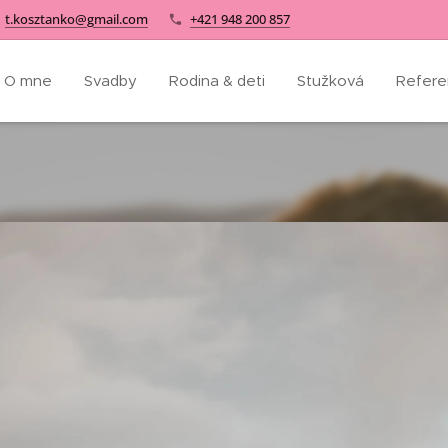
t.kosztanko@gmail.com
+421 948 200 857
O mne
Svadby
Rodina & deti
Stužková
Refere