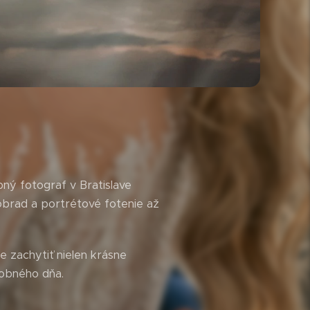
ný fotograf v Bratislave
brad a portrétové fotenie až
e zachytiť nielen krásne
dobného dňa.