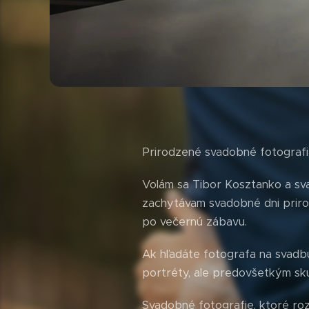
Prirodzené svadobné fotografi
Volám sa Tibor Kosztanko a sva
zachytávam svadobné dni priro
po večernú zábavu.
Ak hľadáte fotografa na svadbu 
portréty, ale predovšetkým sk
Svadobné fotografie, ktoré roz