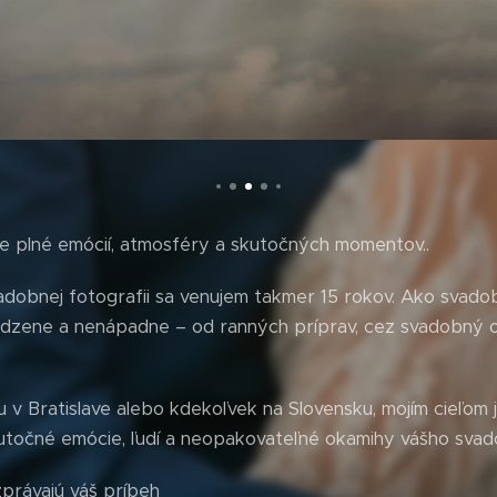
e plné emócií, atmosféry a skutočných momentov..
dobnej fotografii sa venujem takmer 15 rokov. Ako svadob
dzene a nenápadne – od ranných príprav, cez svadobný o
v Bratislave alebo kdekoľvek na Slovensku, mojím cieľom j
utočné emócie, ľudí a neopakovateľné okamihy vášho sva
právajú váš príbeh