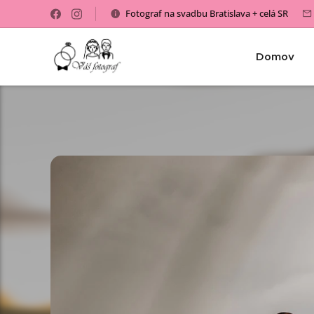
Fotograf na svadbu Bratislava + celá SR
Domov