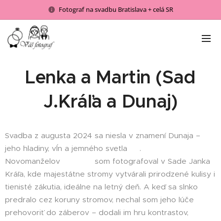
Fotograf na svadbu Bratislava + celá SR
Lenka a Martin (Sad
J.Kráľa a Dunaj)
Svadba z augusta 2024 sa niesla v znamení Dunaja –
jeho hladiny, vĺn a jemného svetla 🌊.
Novomanželov 🤵💘👰‍♀️ som fotografoval v Sade Janka
Kráľa, kde majestátne stromy vytvárali prirodzené kulisy i
tienisté zákutia, ideálne na letný deň. A keď sa slnko
predralo cez koruny stromov, nechal som jeho lúče
prehovoriť do záberov – dodali im hru kontrastov,