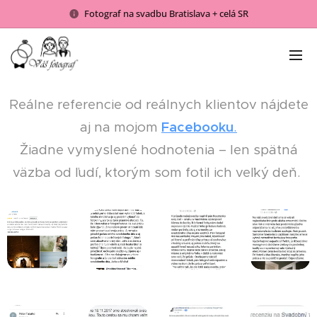
Fotograf na svadbu Bratislava + celá SR
Reálne referencie od reálnych klientov nájdete
aj na mojom
Facebooku
.
Žiadne vymyslené hodnotenia – len spätná
väzba od ľudí, ktorým som fotil ich veľký deň.