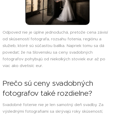
Odpoveď nie je úplne jednoduchá, pretože cena závisí
od skúseností fotografa, rozsahu fotenia, regiónu a
služieb, ktoré sú súčasťou balíka. Napriek tomu sa dá
povedať, že na Slovensku sa ceny svadobných
fotografov pohybujú od niekoľkých stoviek eur až po
viac ako dvetisíc eur.
Prečo sú ceny svadobných
fotografov také rozdielne?
Svadobné fotenie nie je len samotný deň svadby. Za
výslednými fotografiami sa skrývajú roky skúseností,