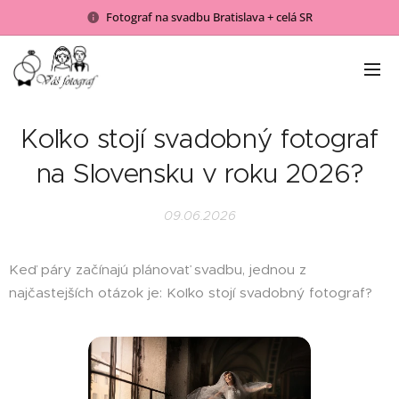
Fotograf na svadbu Bratislava + celá SR
Koľko stojí svadobný fotograf
na Slovensku v roku 2026?
09.06.2026
Keď páry začínajú plánovať svadbu, jednou z
najčastejších otázok je: Koľko stojí svadobný fotograf?